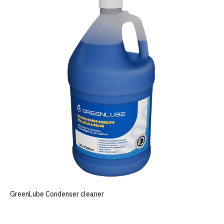
GreenLube Сondenser cleaner