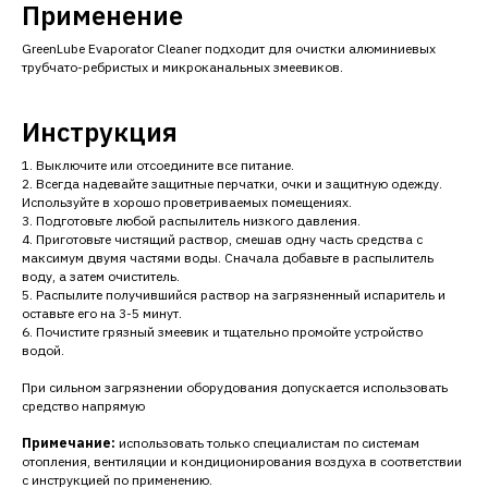
Применение
GreenLube Evaporator Cleaner подходит для очистки алюминиевых
трубчато-ребристых и микроканальных змеевиков.
Инструкция
1. Выключите или отсоедините все питание.
2. Всегда надевайте защитные перчатки, очки и защитную одежду.
Используйте в хорошо проветриваемых помещениях.
3. Подготовьте любой распылитель низкого давления.
4. Приготовьте чистящий раствор, смешав одну часть средства с
максимум двумя частями воды. Сначала добавьте в распылитель
воду, а затем очиститель.
5. Распылите получившийся раствор на загрязненный испаритель и
оставьте его на 3-5 минут.
6. Почистите грязный змеевик и тщательно промойте устройство
водой.
При сильном загрязнении оборудования допускается использовать
средство напрямую
Примечание:
использовать только специалистам по системам
отопления, вентиляции и кондиционирования воздуха в соответствии
с инструкцией по применению.