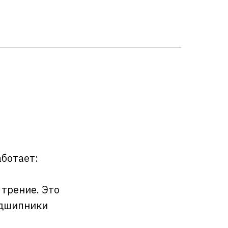
аботает:
трение. Это
одшипники