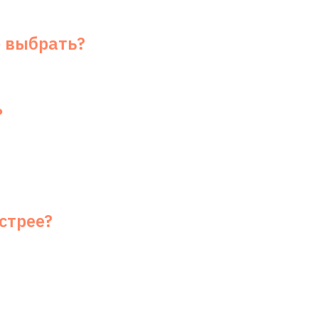
е выбрать?
?
стрее?