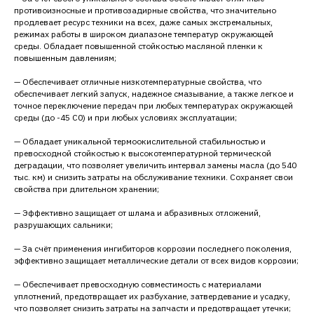
противоизносные и противозадирные свойства, что значительно
продлевает ресурс техники на всех, даже самых экстремальных,
режимах работы в широком диапазоне температур окружающей
среды. Обладает повышенной стойкостью масляной пленки к
повышенным давлениям;
— Обеспечивает отличные низкотемпературные свойства, что
обеспечивает легкий запуск, надежное смазывание, а также легкое и
точное переключение передач при любых температурах окружающей
среды (до -45 C0) и при любых условиях эксплуатации;
— Обладает уникальной термоокислительной стабильностью и
превосходной стойкостью к высокотемпературной термической
деградации, что позволяет увеличить интервал замены масла (до 540
тыс. км) и снизить затраты на обслуживание техники. Сохраняет свои
свойства при длительном хранении;
— Эффективно защищает от шлама и абразивных отложений,
разрушающих сальники;
— За счёт применения ингибиторов коррозии последнего поколения,
эффективно защищает металлические детали от всех видов коррозии;
— Обеспечивает превосходную совместимость с материалами
уплотнений, предотвращает их разбухание, затвердевание и усадку,
что позволяет снизить затраты на запчасти и предотвращает утечки;