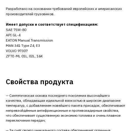
Разработано на основании требований европейских и американских
производителей грузовиков.
Имеет допуски и соответствует спецификациям:
SAE 75W-80
API GL-4
EATON Manual Transmission
MAN 341 Type Z4, E3
VOLVO 97307
ZFTE-ML 01L, 02L, 16K
Свойства продукта
— Синтетическая основа последнего поколения высочайшего
качества, обладающая идеальной вязкостью в широком диапазоне
температур, с добавлением новейшего пакета присадок, обеспечивают
непревзойдённые антифрикционные и противозадирные свойства,
что обеспечивает существенную экономию топлива и очень плавное
переключение передач;
— За счёт своего уникального состава обеспечивает отличные