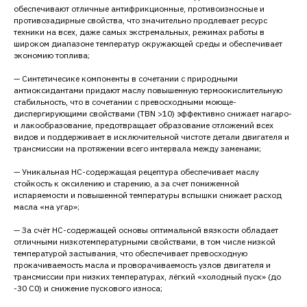
обеспечивают отличные антифрикционные, противоизносные и
противозадирные свойства, что значительно продлевает ресурс
техники на всех, даже самых экстремальных, режимах работы в
широком диапазоне температур окружающей среды и обеспечивает
экономию топлива;
— Синтетичесике компоненты в сочетании с природными
антиоксидантами придают маслу повышенную термоокислительную
стабильность, что в сочетании с превосходными моюще-
диспергирующими свойствами (TBN >10) эффективно снижает нагаро-
и лакообразование, предотвращает образование отложений всех
видов и поддерживает в исключительной чистоте детали двигателя и
трансмиссии на протяжении всего интервала между заменами;
— Уникальная HC-содержащая рецептура обеспечивает маслу
стойкость к оксилению и старению, а за счет пониженной
испаряемости и повышенной температуры вспышки снижает расход
масла «на угар»;
— За счёт HC-содержащей основы оптимальной вязкости обладает
отличными низкотемпературными свойствами, в том числе низкой
температурой застывания, что обеспечивает превосходную
прокачиваемость масла и проворачиваемость узлов двигателя и
трансмиссии при низких температурах, лёгкий «холодный пуск» (до
-30 C0) и снижение пускового износа;