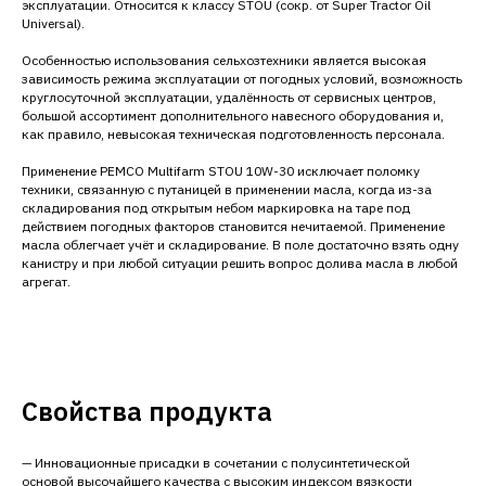
эксплуатации. Относится к классу STOU (сокр. от Super Tractor Oil
Universal).
Особенностью использования сельхозтехники является высокая
зависимость режима эксплуатации от погодных условий, возможность
круглосуточной эксплуатации, удалённость от сервисных центров,
большой ассортимент дополнительного навесного оборудования и,
как правило, невысокая техническая подготовленность персонала.
Применение PEMCO Multifarm STOU 10W-30 исключает поломку
техники, связанную с путаницей в применении масла, когда из-за
складирования под открытым небом маркировка на таре под
действием погодных факторов становится нечитаемой. Применение
масла облегчает учёт и складирование. В поле достаточно взять одну
канистру и при любой ситуации решить вопрос долива масла в любой
агрегат.
Свойства продукта
— Инновационные присадки в сочетании с полусинтетической
основой высочайшего качества с высоким индексом вязкости