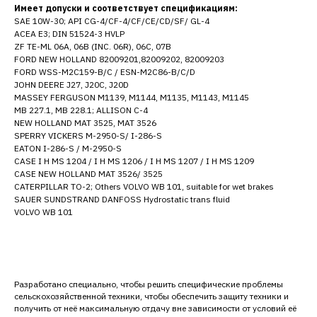
Имеет допуски и соответствует спецификациям
:
SAE 10W-30; API CG-4/CF-4/CF/CE/CD/SF/ GL-4
ACEA E3; DIN 51524-3 HVLP
ZF TE-ML 06A, 06B (INC. 06R), 06C, 07B
FORD NEW HOLLAND 82009201,82009202, 82009203
FORD WSS-M2C159-B/С / ESN-M2C86-B/С/D
JOHN DEERE J27, J20C, J20D
MASSEY FERGUSON M1139, M1144, M1135, M1143, M1145
MB 227.1, MB 228.1; ALLISON C-4
NEW HOLLAND MAT 3525, MAT 3526
SPERRY VICKERS M-2950-S/ I-286-S
EATON I-286-S / M-2950-S
CASE I H MS 1204 / I H MS 1206 / I H MS 1207 / I H MS 1209
CASE NEW HOLLAND MAT 3526/ 3525
CATERPILLAR TO-2; Others VOLVO WB 101, suitable for wet brakes
SAUER SUNDSTRAND DANFOSS Hydrostatic trans fluid
VOLVO WB 101
Разработано специально, чтобы решить специфические проблемы
сельскохозяйственной техники, чтобы обеспечить защиту техники и
получить от неё максимальную отдачу вне зависимости от условий её