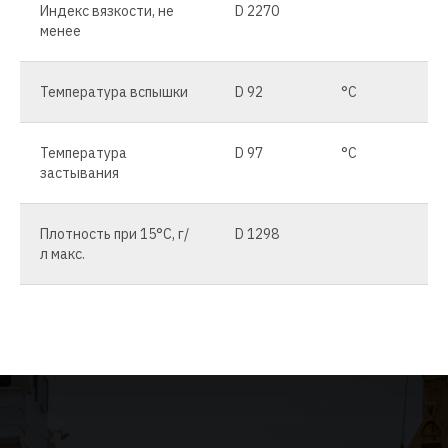
Индекс вязкости, не
D 2270
менее
Температура вспышки
D 92
°C
Температура
D 97
°C
застывания
Плотность при 15°C, г/
D 1298
л макс.