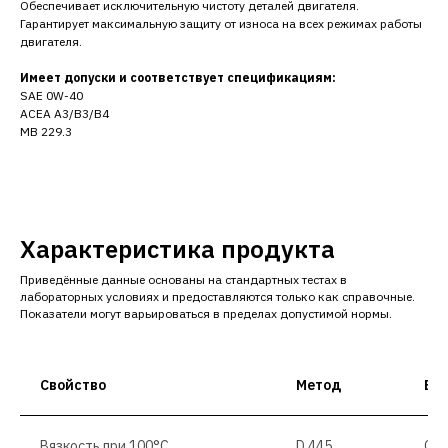
Обеспечивает исключительную чистоту деталей двигателя.
Гарантирует максимальную защиту от износа на всех режимах работы
двигателя.
Имеет допуски и соответствует спецификациям:
SAE 0W-40
ACEA A3/B3/B4
MB 229.3
Характеристика продукта
Приведённые данные основаны на стандартных тестах в
лабораторных условиях и предоставляются только как справочные.
Показатели могут варьироваться в пределах допустимой нормы.
Свойство
Метод
Ед
Вязкость при 100°C
D 445
CSt