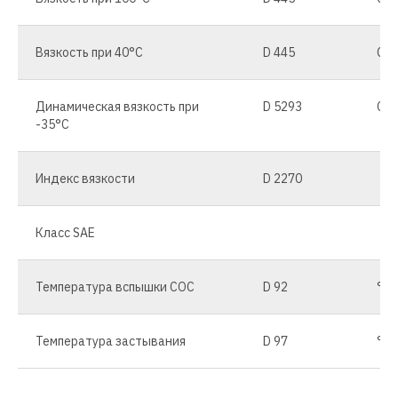
Вязкость при 40°C
D 445
CSt
Динамическая вязкость при
D 5293
CP
-35°C
Индекс вязкости
D 2270
Класс SAE
Температура вспышки COC
D 92
°C
Температура застывания
D 97
°C