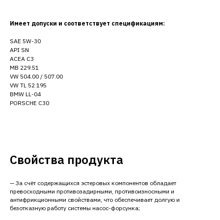
Имеет допуски и соответствует спецификациям:
SAE 5W-30
API SN
ACEA C3
MB 229.51
VW 504.00 / 507.00
VW TL 52 195
BMW LL-04
PORSCHE C30
Свойства продукта
— За счёт содержащихся эстеровых компонентов обладает
превосходными противозадирными, противоизносными и
антифрикционными свойствами, что обеспечивает долгую и
безотказную работу системы насос-форсунка;