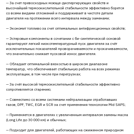
— За счет превосходных моюще-диспергирующих свойств и
высочайшей термоокислительной стабильности эффективно борется
со всеми видами отложений и поддерживает в чистоте детали
двигателя на протяжении всего интервала между заменами;
— Экономит топливо за счет оптимальных антифрикционных свойств;
— Эстеровые компоненты в сочетании с би-синтетической основой
гарантируют легкий низкотемпературный пуск двигателя за счёт
исключительных показателей проворачиваемости и прокачиваемости,
что значительно снижает пусковой износ двигателя.
— Обладает оптимальной вязкостью в широком диапазоне
температур, что обеспечивает стабильную работа на всех режимах
эксплуатации, в том числе при перегрузках;
— За счёт высокой термоокислительной стабильности эффективно
сопротивляется старению;
— Совместимо со всеми системами нейтрализации отработавших
газов, DPF, TWC, EGR и SCR за счет применения технологии Mid SAPS;
— Применяется в двигателях с увеличенным интервалом замены масла
(Long Life до 30 000 км) и обычных;
— Подходит для двигателей, работающих на сжиженном природном