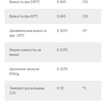
Вязкость при 100°C
D 445
CSt
Вязкость при 40°C
D 445
CSt
Динамическая вязкость
D 5293
CP
при -30°C
Индекс вязкости, не
D 2270
менее
Щелочное число,мг
D 2270
KOH/g
Температура вспышки
D 92
°C
COC