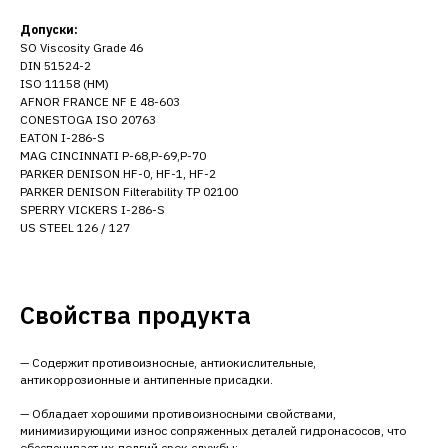
Допуски:
SO Viscosity Grade 46
DIN 51524-2
ISO 11158 (HM)
AFNOR FRANCE NF E 48-603
CONESTOGA ISO 20763
EATON I-286-S
MAG CINCINNATI P-68,P-69,P-70
PARKER DENISON HF-0, HF-1, HF-2
PARKER DENISON Filterability TP 02100
SPERRY VICKERS I-286-S
US STEEL 126 / 127
Свойства продукта
— Содержит противоизносные, антиокислительные,
антикоррозионные и антипенные присадки.
— Обладает хорошими противоизносными свойствами,
минимизирующими износ сопряженных деталей гидронасосов, что
обеспечивает их долгий срок службы;