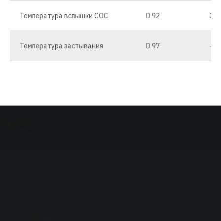
Температура вспышки COC
D 92
200
Температура застывания
D 97
-30