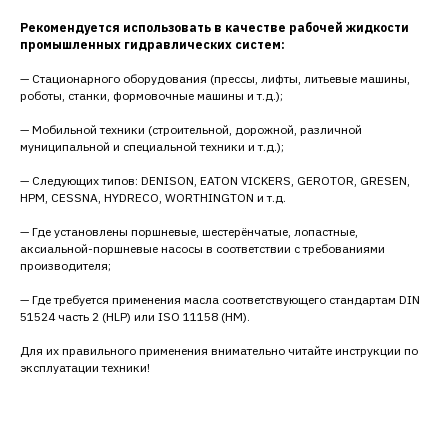
Рекомендуется использовать в качестве рабочей жидкости
промышленных гидравлических систем:
— Стационарного оборудования (прессы, лифты, литьевые машины,
роботы, станки, формовочные машины и т.д.);
— Мобильной техники (строительной, дорожной, различной
муниципальной и специальной техники и т.д.);
— Cледующих типов: DENISON, EATON VICKERS, GEROTOR, GRESEN,
HPM, CESSNA, HYDRECO, WORTHINGTON и т.д.
— Где установлены поршневые, шестерёнчатые, лопастные,
аксиальной-поршневые насосы в соответствии с требованиями
производителя;
— Где требуется применения масла соответствующего стандартам DIN
51524 часть 2 (HLP) или ISO 11158 (HM).
Для их правильного применения внимательно читайте инструкции по
эксплуатации техники!