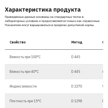
Характеристика продукта
Приведённые данные основаны на стандартных тестах в
лабораторных условиях и предоставляются только как справочные.
Показатели могут варьироваться в пределах допустимой нормы.
Свойство
Метод
Ст
Вязкость при 100°C
D 445
Вязкость при 40°C
D 445
41,
Индекс вязкости
D 2270
90
Плотность при 15°C
D 1298
0,8