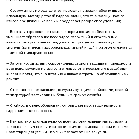
— Современные моюще-диспергирующие присадки обеспечивают
идеальную чистоту деталей гидросистемы, что также защищает от
износа прецизионные пары и продлевает ресурс оборудования;
— Высокая термоокислительная и термическая стабильность
уменьшает образование всех видов отложений и агрессивных
веществ, что увеличивает надежность функционирования узлов
системы (клапанов, гидрораспределителей и т.д.), при этом отличается
отличной фильтруемостью;
— За счёт хороших антикоррозионных свойств защищает поверхности
всех используемых металлов и сплавов от агрессивного воздействия
кислот и воды, что значительно снижает затраты на обслуживание и
ремонт;
— Отличается прекрасными деэмульгирующими свойствами, низкой
температурой застывания и большим сроком службы;
— Стойкость к пенообразованию повышает производительность
гидравлических насосов;
— Нейтрально по отношению ко всем уплотнительным материалам и
лакокрасочным покрытиям, совместимым с минеральными маслами.
Предотвращает утечки, что снижает затраты на закупки.