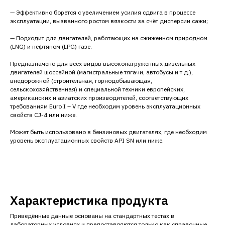
— Эффективно борется с увеличением усилия сдвига в процессе
эксплуатации, вызванного ростом вязкости за счёт дисперcии сажи;
— Подходит для двигателей, работающих на сжиженном природном
(LNG) и нефтяном (LPG) газе.
Предназначено для всех видов высоконагруженных дизельных
двигателей шоссейной (магистральные тягачи, автобусы и т.д.),
внедорожной (строительная, горнодобывающая,
сельскохозяйственная) и специальной техники европейских,
американских и азиатских производителей, соответствующих
требованиям Euro I – V где необходим уровень эксплуатационных
свойств CJ-4 или ниже.
Может быть использовано в бензиновых двигателях, где необходим
уровень эксплуатационных свойств API SN или ниже.
Характеристика продукта
Приведённые данные основаны на стандартных тестах в
лабораторных условиях и предоставляются только как справочные.