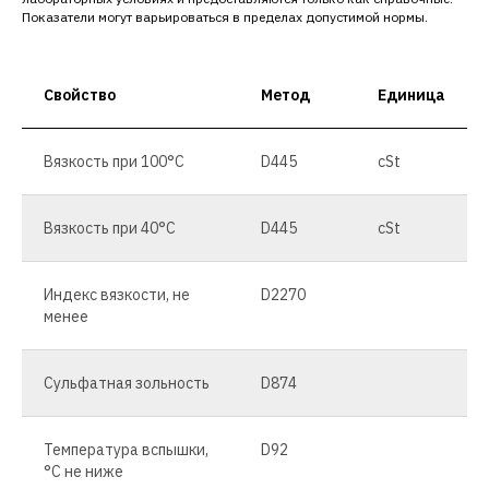
Показатели могут варьироваться в пределах допустимой нормы.
Свойство
Метод
Единица
Вязкость при 100°C
D445
cSt
Вязкость при 40°C
D445
cSt
Индекс вязкости, не
D2270
менее
Сульфатная зольность
D874
Температура вспышки,
D92
°C не ниже