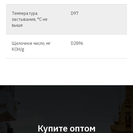
Температура
D97
застывания, °C не
выше
Щелочное число, мг
D2896
КОН/g
Купите оптом