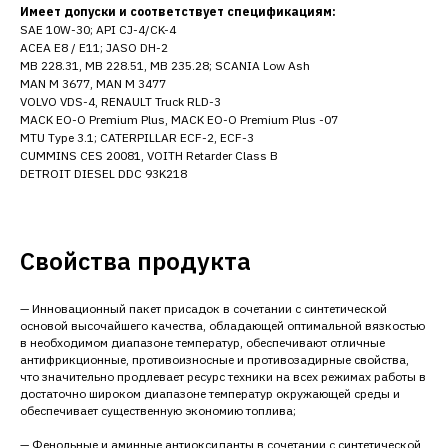
Имеет допуски и соответствует спецификациям:
SAE 10W-30; API CJ-4/CK-4
ACEA E8 / Е11; JASO DH-2
MB 228.31, MB 228.51, MB 235.28; SCANIA Low Ash
MAN M 3677, MAN M 3477
VOLVO VDS-4, RENAULT Truck RLD-3
MACK EO-O Premium Plus, MACK EO-O Premium Plus -07
MTU Type 3.1; CATERPILLAR ECF-2, ECF-3
CUMMINS CES 20081, VOITH Retarder Class B
DETROIT DIESEL DDC 93K218
Свойства продукта
— Инновационный пакет присадок в сочетании с синтетической
основой высочайшего качества, обладающей оптимальной вязкостью
в необходимом диапазоне температур, обеспечивают отличные
антифрикционные, противоизносные и противозадирные свойства,
что значительно продлевает ресурс техники на всех режимах работы в
достаточно широком диапазоне температур окружающей среды и
обеспечивает существенную экономию топлива;
— Фенольные и аминные антиоксиданты в сочетании с синтетической