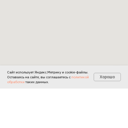
Сайт использует Яндекс.Метрику и cookie-файлы.
Есть вопросы?
Хорошо
Оставаясь на сайте, вы соглашаетесь с
политикой
обработки
таких данных.