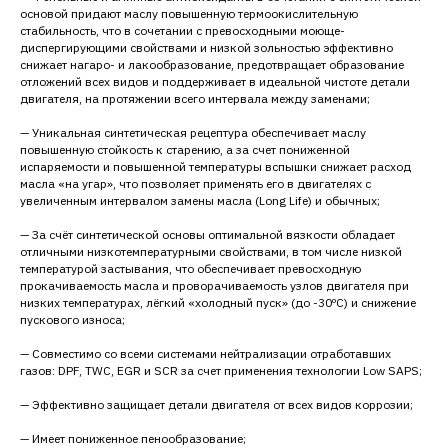
основой придают маслу повышенную термоокислительную
стабильность, что в сочетании с превосходными моюще-
диспергирующими свойствами и низкой зольностью эффективно
снижает нагаро- и лакообразование, предотвращает образование
отложений всех видов и поддерживает в идеальной чистоте детали
двигателя, на протяжении всего интервала между заменами;
— Уникальная синтетическая рецептура обеспечивает маслу
повышенную стойкость к старению, а за счет пониженной
испаряемости и повышенной температуры вспышки снижает расход
масла «на угар», что позволяет применять его в двигателях с
увеличенным интервалом замены масла (Long Life) и обычных;
— За счёт синтетической основы оптимальной вязкости обладает
отличными низкотемпературными свойствами, в том числе низкой
температурой застывания, что обеспечивает превосходную
прокачиваемость масла и проворачиваемость узлов двигателя при
низких температурах, лёгкий «холодный пуск» (до -30ºC) и снижение
пускового износа;
— Совместимо со всеми системами нейтрализации отработавших
газов: DPF, TWC, EGR и SCR за счет применения технологии Low SAPS;
— Эффективно защищает детали двигателя от всех видов коррозии;
— Имеет пониженное пенообразование;