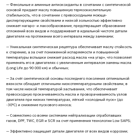
— Фенольные и аминные антиоксиданты в сочетании с синтетической
основой придают маслу повышенную термоокислительную
стабильность, что в сочетании с превосходными моюще-
диспергирующими свойствами и низкой зольностью эффективно
снижает нагаро- и лакообразование, предотвращает образование
отложений всех видов и поддерживает в идеальной чистоте детали
двигателя на протяжении всего интервала между заменами;
— Уникальная синтетическая рецептура обеспечивает маслу стойкость
к старению, а за счет пониженной испаряемости и повышенной
температуры вспышки снижает расход масла «на угар», что позволяет
применять его в двигателях с увеличенным интервалом замены масла
(Long Life до 90 000 км) и обычных;
— За счёт синтетической основы последнего поколения оптимальной
вязкости обладает отличными низкотемпературными свойствами, в
том числе низкой температурой застывания, что обеспечивает
превосходную прокачиваемость масла и проворачиваемость узлов
двигателя при низких температурах, лёгкий «холодный пуск» (до
-30ºC) и снижение пускового износа;
— Совместимо со всеми системами нейтрализации отработавших
газов, DPF, TWC, EGR и SCR за счет применения технологии Low SAPS;
— Эффективно защищает детали двигателя от всех видов коррозии;