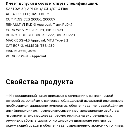
Имеет допуски и соответствует спецификациям:
SAE10W-30; API CK-4/ CJ-4/CI-4 Plus
ACEA E11 / E8; JASO DH-2
CUMMINS CES 20086, 200087
RENAULT VI RLD-3 Approval, Truck RLD-4
FORD WSS-M2C171-F1; MB 228.31
DETROIT DIESEL DDC93K222, DDC93K223
MACK EOS-4.5 Approval; MTU Type 2.1
CAT ECF-3, ALLISON TES-439
MAN M 3775, 3575
VOLVO VDS-4.5 Approval
Свойства продукта
— Инновационный пакет присадок в сочетании с синтетической
основой высочайшего качества, обладающей идеальной вязкостью в
необходимом диапазоне температур, обеспечивает непревзойдённые
антифрикционные, противоизносные и противозадирные свойства,
что значительно продлевает ресурс техники на экстремальных,
режимах работы в достаточно широком диапазоне температур
окружающей среды и обеспечивает существенную экономию топлива;