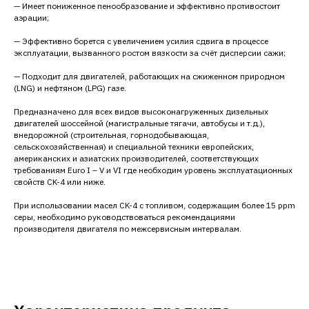
— Имеет пониженное пенообразование и эффективно противостоит
аэрации;
— Эффективно борется с увеличением усилия сдвига в процессе
эксплуатации, вызванного ростом вязкости за счёт дисперcии сажи;
— Подходит для двигателей, работающих на сжиженном природном
(LNG) и нефтяном (LPG) газе.
Предназначено для всех видов высоконагруженных дизельных
двигателей шоссейной (магистральные тягачи, автобусы и т.д.),
внедорожной (строительная, горнодобывающая,
сельскохозяйственная) и специальной техники европейских,
американских и азиатских производителей, соответствующих
требованиям Euro I – V и VI где необходим уровень эксплуатационных
свойств CK-4 или ниже.
При использовании масел CK-4 с топливом, содержащим более 15 ppm
серы, необходимо руководствоваться рекомендациями
производителя двигателя по межсервисным интервалам.