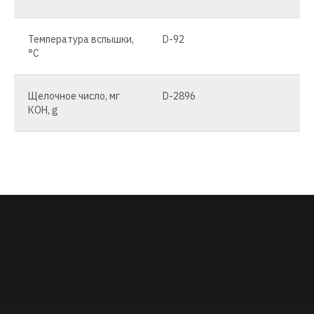
Температура вспышки,
D-92
°C
Щелочное число, мг
D-2896
КОН, g