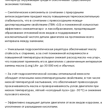
экономию топлива;
— Синтетические компоненты в сочетании с природными
антиоксидантами придают маслу повышенную термоокислительную
стабильность, что в сочетании с превосходными моюще-
диспергирующими свойствами (TBN >10) и пониженной зольностью
эффективно снижаетнагаро- и лакообразование, предотвращает
образование отложений всех видов и поддерживает в
исключительной чистоте детали двигателя на протяжении всего
интервала между заменами;
— Уникальная гидросинтетическая рецептура обеспечивает маслу
стойкость к старению, а за счет пониженной испаряемости и
повышенной температуры вспышки снижает расход масла «на угар»,
что позволяет применять его в двигателях с увеличенным интервалом
замены масла (Long Life- до 30 000 км) и обычных;
— За счёт гидросинтетической основы оптимальной вязкости
обладает отличными низкотемпературными свойствами, в том числе
низкой температурой застывания, что обеспечивает превосходную
прокачиваемость масла и проворачиваемость узлов двигателя при
низких температурах, лёгкий «холодный пуск» (до -30 ºC) и снижение
пускового износа;
— Эффективно защищает детали двигателя от всех видов коррозии, а
уплотнения от разъедания кислотами;