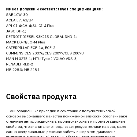
Имеет допуски и соответствует спецификациям:
SAE 10W-30;
ACEA E7, А3/В4
API CI-4/СН-4/SL, CI-4 Plus
JASO DH-1;
DETROIT DIESEL 93K215 GLOBAL DHD-1;
MACK EO-N/EO-M Plus
CATERPILLAR ECF-1a, ECF-2
CUMMINS CES 20076/CES 20077/CES 20078
MAN M 3275-1; MTU Type 2 VOLVO VDS-3;
RENAULT RLD-2
MB 228.3; MB 228.1
Свойства продукта
— Инновационные присадки в сочетании с полусинтетической
основой высочайшего качества пониженной вязкости обеспечивают
отличные антифрикционные, противоизносные и противозадирные
свойства, что значительно продлевает ресурс техники на всех, даже
самых экстремальных, режимах работы в широком диапазоне
температур окружающей среды и обеспечивает существенную