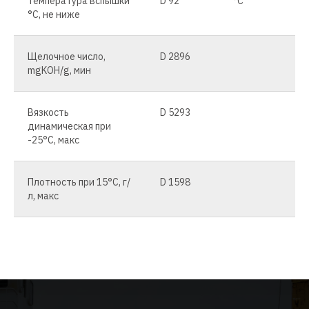
Температура вспышки
D 92
°C
°C, не ниже
Щелочное число,
D 2896
mgKOH/g, мин
Вязкость
D 5293
динамическая при
-25°C, макс
Плотность при 15°C, г/
D 1598
л, макс