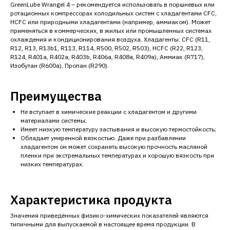
GreenLube Wrangel 4 – рекомендуется использовать в поршневых или
ротационных компрессорах холодильных систем с хладагентами CFC,
HCFC или природными хладагентами (например, аммиаком). Может
применяться в коммерческих, в жилых или промышленных системах
охлаждения и кондиционирования воздуха. Хладагенты: CFC (R11,
R12, R13, R13b1, R113, R114, R500, R502, R503), HCFC (R22, R123,
R124, R401a, R402a, R403b, R406a, R408a, R409a), Аммиак (R717),
Изобутан (R600a), Пропан (R290).
Преимущества
Не вступает в химические реакции с хладагентом и другими
материалами системы;
Имеет низкую температуру застывания и высокую термостойкость;
Обладает умеренной вязкостью. Даже при разбавлении
хладагентом он может сохранять высокую прочность масляной
пленки при экстремальных температурах и хорошую вязкость при
низких температурах.
Характеристика продукта
Значения приведённых физико-химических показателей являются
типичными для выпускаемой в настоящее время продукции. В