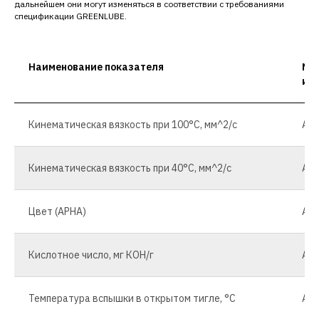
дальнейшем они могут изменяться в соответствии с требованиями
спецификации GREENLUBE.
Наименование показателя
Ме
ис
Кинематическая вязкость при 100°С, мм^2/с
AST
Кинематическая вязкость при 40°С, мм^2/с
AST
Цвет (APHA)
AST
Кислотное число, мг КОН/г
AST
Температура вспышки в открытом тигле, °С
AST