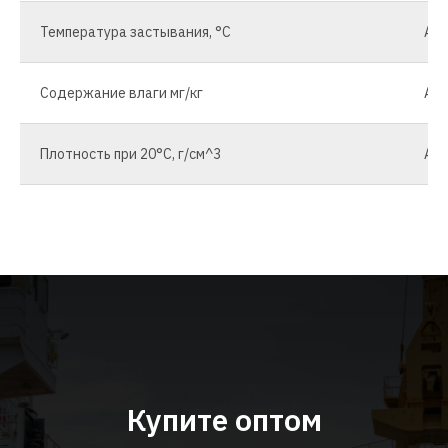
Температура застывания, °С
AST
Содержание влаги мг/кг
AST
Плотность при 20°С, г/см^3
AST
Купите оптом