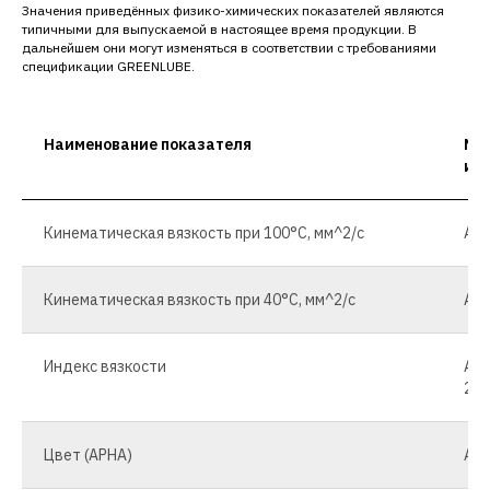
Значения приведённых физико-химических показателей являются
типичными для выпускаемой в настоящее время продукции. В
дальнейшем они могут изменяться в соответствии с требованиями
спецификации GREENLUBE.
Наименование показателя
Ме
ис
Кинематическая вязкость при 100°С, мм^2/с
AST
Кинематическая вязкость при 40°С, мм^2/с
AST
Индекс вязкости
AS
227
Цвет (APHA)
AST