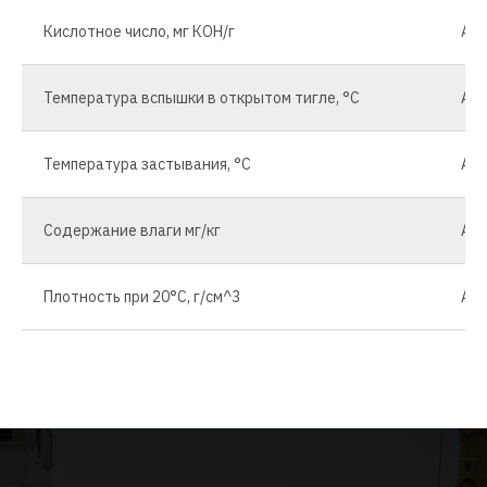
Кислотное число, мг КОН/г
AST
Температура вспышки в открытом тигле, °С
AST
Температура застывания, °С
AST
Содержание влаги мг/кг
AST
Плотность при 20°С, г/см^3
AST