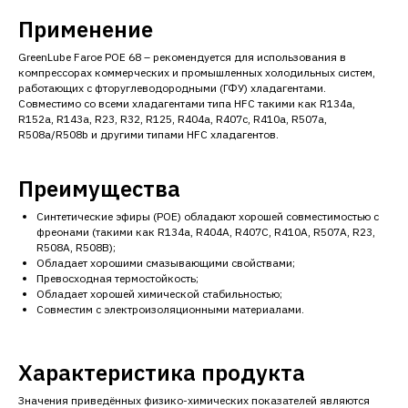
Применение
GreenLube Faroe POE 68 – рекомендуется для использования в
компрессорах коммерческих и промышленных холодильных систем,
работающих с фторуглеводородными (ГФУ) хладагентами.
Совместимо со всеми хладагентами типа HFC такими как R134a,
R152a, R143a, R23, R32, R125, R404a, R407c, R410a, R507a,
R508a/R508b и другими типами HFC хладагентов.
Преимущества
Синтетические эфиры (POE) обладают хорошей совместимостью с
фреонами (такими как R134a, R404A, R407C, R410A, R507A, R23,
R508A, R508B);
Обладает хорошими смазывающими свойствами;
Превосходная термостойкость;
Обладает хорошей химической стабильностью;
Совместим с электроизоляционными материалами.
Характеристика продукта
Значения приведённых физико-химических показателей являются