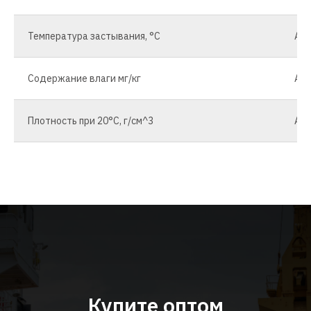
Температура застывания, °С
AST
Содержание влаги мг/кг
AST
Плотность при 20°С, г/см^3
AST
Купите оптом