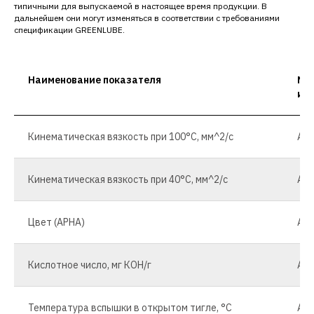
типичными для выпускаемой в настоящее время продукции. В
дальнейшем они могут изменяться в соответствии с требованиями
спецификации GREENLUBE.
Наименование показателя
Ме
ис
Кинематическая вязкость при 100°С, мм^2/с
AST
Кинематическая вязкость при 40°С, мм^2/с
AST
Цвет (APHA)
AST
Кислотное число, мг КОН/г
AST
Температура вспышки в открытом тигле, °С
AST