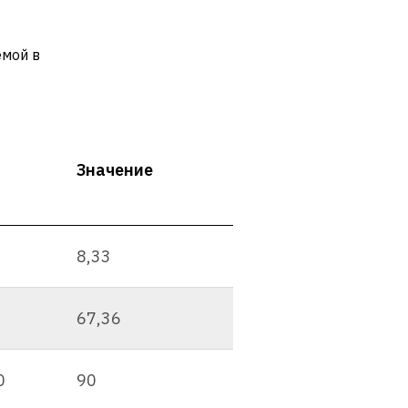
емой в
Значение
8,33
67,36
0
90