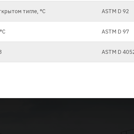
крытом тигле, °С
ASTM D 92
°С
ASTM D 97
3
ASTM D 405