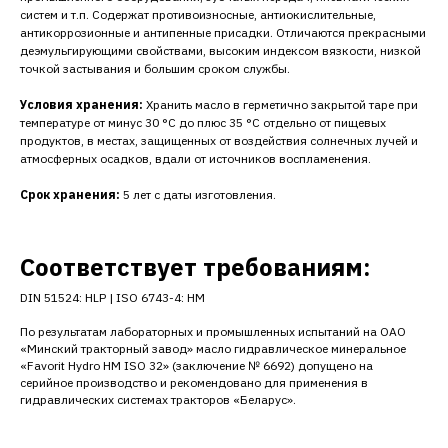
систем и т.п. Содержат противоизносные, антиокислительные,
антикоррозионные и антипенные присадки. Отличаются прекрасными
деэмульгирующими свойствами, высоким индексом вязкости, низкой
точкой застывания и большим сроком службы.
Условия хранения:
Хранить масло в герметично закрытой таре при
температуре от минус 30 °С до плюс 35 °С отдельно от пищевых
продуктов, в местах, защищенных от воздействия солнечных лучей и
атмосферных осадков, вдали от источников воспламенения.
Срок хранения:
5 лет с даты изготовления.
Соответствует требованиям:
DIN 51524: HLP | ISO 6743-4: HM
По результатам лабораторных и промышленных испытаний на ОАО
«Минский тракторный завод» масло гидравлическое минеральное
«Favorit Hydro HM ISO 32» (заключение № 6692) допущено на
серийное производство и рекомендовано для применения в
гидравлических системах тракторов «Беларус».