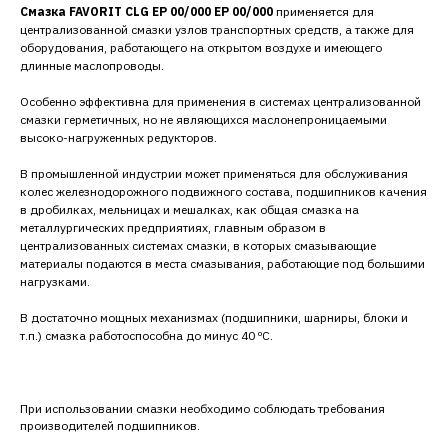
Смазка FAVORIT CLG EP 00/000 EP 00/000
применяется для
централизованной смазки узлов транспортных средств, а также для
оборудования, работающего на открытом воздухе и имеющего
длинные маслопроводы.
Особенно эффективна для применения в системах централизованной
смазки герметичных, но не являющихся маслонепроницаемыми
высоко-нагруженных редукторов.
В промышленной индустрии может применяться для обслуживания
колес железнодорожного подвижного состава, подшипников качения
в дробилках, мельницах и мешалках, как общая смазка на
металлургических предприятиях, главным образом в
централизованных системах смазки, в которых смазывающие
материалы подаются в места смазывания, работающие под большими
нагрузками.
В достаточно мощных механизмах (подшипники, шарниры, блоки и
т.п.) смазка работоспособна до минус 40 ºС.
При использовании смазки необходимо соблюдать требования
производителей подшипников.