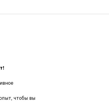
т!
тивное
опыт, чтобы вы