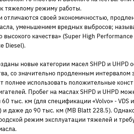
к тяжелому режиму работы.
и отличаются своей экономичностью, продле
асла, уменьшением вредных выбросов; назыв
 высокого качества» (Super High Performance D
 Diesel).
озданы новые категории масел SHPD и UHPD 
тва, со значительно продленным интервалом 
т полнее использовать положительные конс
игателей. Пробег на маслах SHPD и UHPD мож
 60 тыс. км (для спецификации «Volvo» - VDS и
 и даже до 90 тыс. км (MB Blatt 228.5). Однак
ородской режим эксплуатации тяжелей и треб
масла.