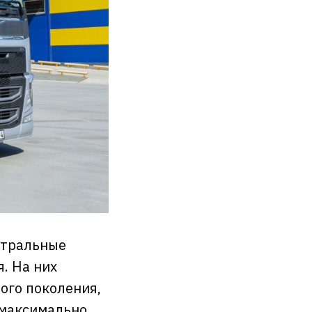
стральные
. На них
ого поколения,
 максимально