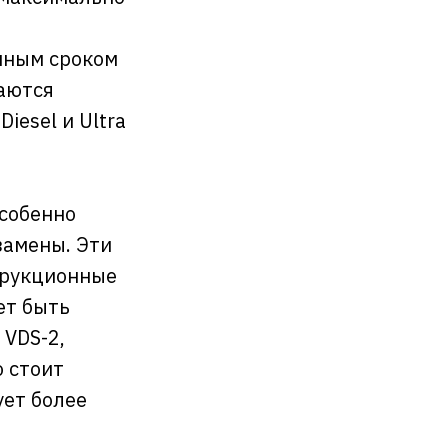
нным сроком
аются
iesel и Ultra
особенно
замены. Эти
трукционные
ет быть
 VDS-2,
о стоит
ует более