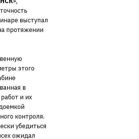
 НСК
»,
 точность
минаре выступал
 на протяжении
твенную
метры этого
абине
ванная в
работ и их
удоемкой
ного контроля.
чески убедиться
всех ожидал