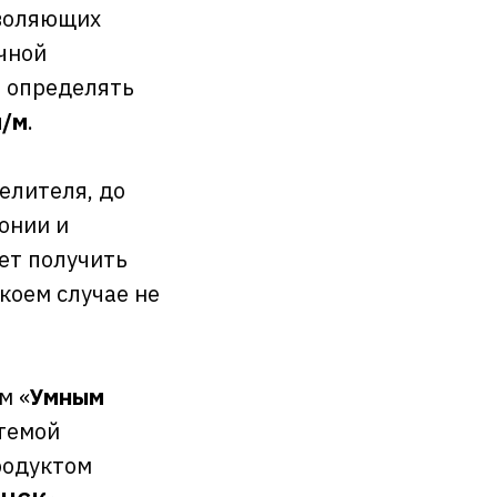
зволяющих
чной
й определять
м/м
.
елителя, до
онии и
ет получить
 коем случае не
м «
Умным
темой
родуктом