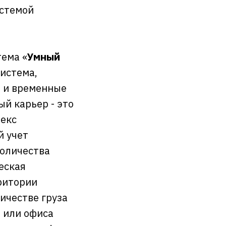
истемой
тема «
Умный
Система,
е и временные
ый карьер - это
лекс
й учет
количества
еская
ритории
ичестве груза
а или офиса