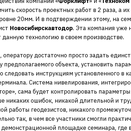
действия компаний «
Форклифт
» и «
Техноком
чить скорость проектных работ в 2 раза, а их
уровне 20мм. И в подтверждении этому, на се
ист
Новосибирскавтодор
. Эта компания уже
т данную технологию в своем производстве.
, оператору достаточно просто задать единс
у предполагаемого объекта, установить пара
то следовать инструкциям установленного в к
ерминала. Система нивелирования, интегриро
торе», сама будет контролировать параметры 
ше никаких ошибок, никакой длительной и тр
ой работы геодезистов, никакого промежуточ
льно так, в чем все участники смогли практи
 демонстрационной площадке семинара, где 