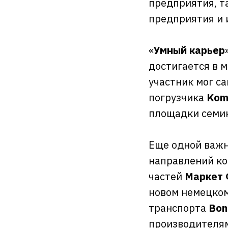
предприятия, та
предприятия и 
«
Умный карьер
достигается в 
участник мог са
погрузчика
Kom
площадки семи
Еще одной важн
направлений к
частей
Маркет
новом немецко
транспорта
Bon
производителя