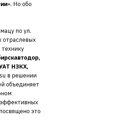
гии
». Но обо
мацу по ул.
х отраслевых
 технику
ирскавтодор,
УАТ НЗКХ,
su в решении
ей объединяет
рном
коэффективных
 посвящено это