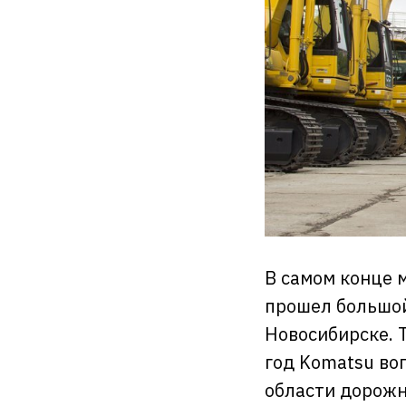
В самом конце м
прошел большой
Новосибирске. Т
год Komatsu во
области дорожн