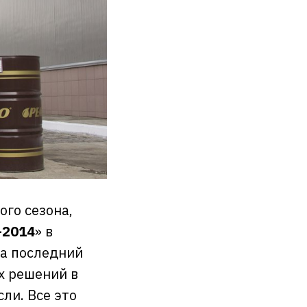
ого сезона,
-2014
» в
за последний
х решений в
ли. Все это