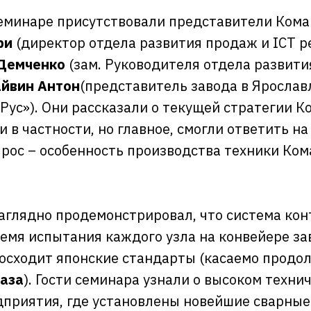
семинаре присутствовали представители Кома
ри
(директор отдела развития продаж и ICT 
Демченко
(зам. Руководителя отдела развити
йвин Антон
(представитель завода в Яросла
Рус»). Они рассказали о текущей стратегии К
и в частности, но главное, смогли ответить н
рос – особенность производства техники Кома
аглядно продемонстрировал, что система кон
ремя испытания каждого узла на конвейере за
осходит японские стандарты (касаемо продо
раза
). Гости семинара узнали о высоком техни
приятия, где установлены новейшие сварные