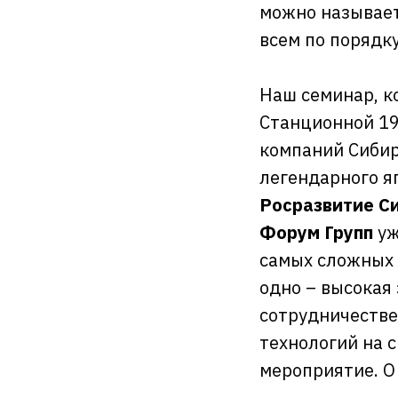
можно называет
всем по порядку
Наш семинар, ко
Станционной 19
компаний Сибир
легендарного я
Росразвитие Си
Форум Групп
уж
самых сложных 
одно – высокая
сотрудничестве
технологий на с
мероприятие. О 