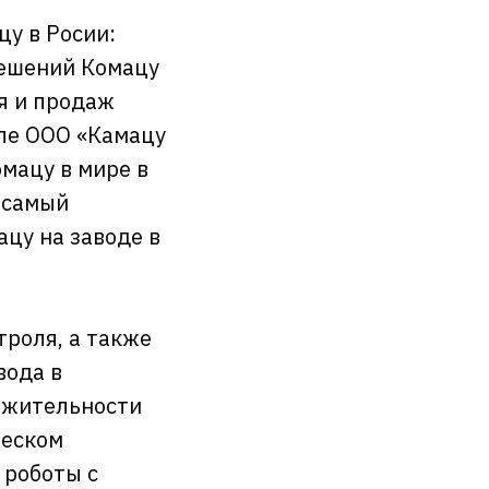
цу в Росии:
решений Комацу
я и продаж
вле ООО «Камацу
омацу в мире в
а самый
цу на заводе в
троля, а также
вода в
лжительности
ческом
 роботы с