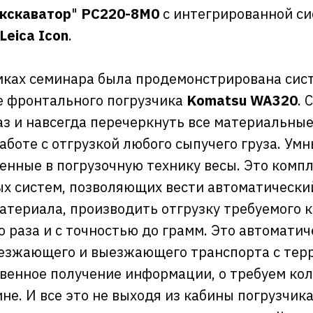
кскаватор
"
PC220-8М0
с интегрированной с
Leica Icon
.
амках семинара была продемонстрирована сис
зе фронтального погрузчика
Komatsu WA320
. 
з и навсегда перечеркнуть все материальны
боте с отгрузкой любого сыпучего груза. Умн
оенные в погрузочную технику весы. Это комп
 систем, позволяющих вести автоматически
атериала, производить отгрузку требуемого 
о раза и с точностью до грамм. Это автоматич
езжающего и выезжающего транспорта с тер
овенное получение информации, о требуем кол
не. И все это не выходя из кабины погрузчик