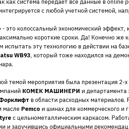
к как система передает все данные в online 
интегрируется с любой учетной системой, нап
» - это колоссальный экономический эффект,
максимально короткие сроки. Да! Конечно же
м испытать эту технологию в действии на баз
atsu WB93
, который тоже находился на дем
нара.
ой темой мероприятия была презентация 2-х
омпаний
КОМЕК МАШИНЕРИ
и департамента 
 Форклифт
в области расходных материалов. 
м масле
Pemco
и шинах для коммерческого и г
tyre
с цельнометаллическим каркасом. Работ
ми и заручившись официальными рекомендац