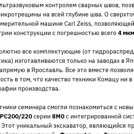
льтразвуковым контролем сварных швов, по
икротрещины на всей глубине шва. О сверхто
мерительной машине Carl Zeiss, позволяюще
трии конструкции с погрешностью всего
4 мк
бсолютно все комплектующие (от гидрораспред
тика) изготавливаются только на заводах в Яп
апрямую в Ярославль. Все это вместе позволя
сть в том, что качество техники Комацу ни в
графии производства.
стники семинара смогли познакомиться с новы
PC200/220
серии
8М0
с интегрированной сис
 Этот уникальный экскаватор, являющийся п