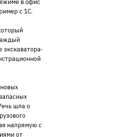
режиме в офис
ример с 1С.
 который
 каждый
е экскаватора-
онстрационной
 новых
запасных
Речь шла о
рузового
ая напрямую с
иями от