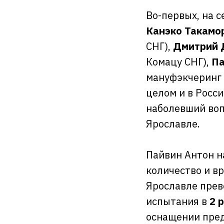
Во-первых, на 
Канэко Такамо
СНГ),
Дмитрий 
Комацу СНГ),
Па
мануфэкчеринг 
целом и в Росси
наболевший воп
Ярославле.
Пайвин Антон н
количество и в
Ярославле прев
испытания в
2 
оснащении пред