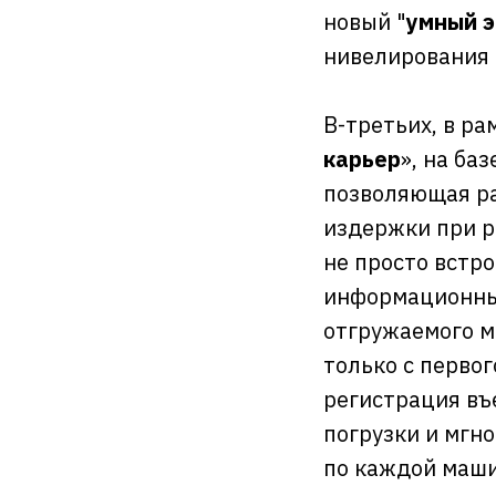
новый "
умный э
нивелирования
В-третьих, в р
карьер
», на ба
позволяющая ра
издержки при ра
не просто встр
информационных
отгружаемого м
только с первог
регистрация въ
погрузки и мгн
по каждой маши