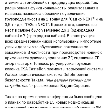
отличия автомобилей от предыдущих версий. Так,
расширенная функциональность, реализованная в
машинах, позволила обеспечить увеличение
грузоподъемности на 1 тонну для "Садко NEXT" и на
0,5 т - для "ГАЗон NEXT". Кроме этого, количество
мест в салоне было увеличено до 3 (однорядная
кабина) и 7 (трехрядная кабина). В конструкции
всех среднетоннажников использованы импортные
узлы и делали, что обусловлено пожеланиями
заказчиков. В частности, при производстве новинок
применяется рулевое управление ZF, сцепление ZF,
амортизаторы Tenneco, регулируемая рулевая
колонка CSA Castellon, элементы тормозной системы
Wabco, климатическая система Delphi, ремни
безопасности Takata.
"Мы делаем технику для
потребителя",
- резюмировал Вадим Сорокин.
Также во время пресс-конференции было сообщено
о планах по разработке 15 новых модификаций
двигателей для дорожно-строительной техники RM-